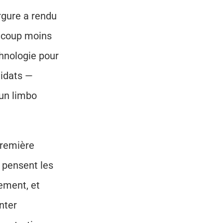
rgure a rendu 
ucoup moins 
hnologie pour 
idats — 
un limbo 
première 
pensent les 
ment, et 
ter 