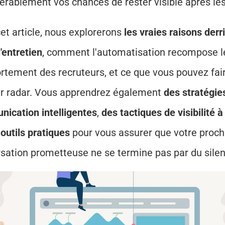
érablement vos chances de rester visible après les
et article, nous explorerons 
les vraies raisons derri
'entretien
, comment l'automatisation recompose le
tement des recruteurs, et ce que vous pouvez faire
ur radar. Vous apprendrez également 
des stratégies
ication intelligentes
, 
des tactiques de visibilité 
outils pratiques
 pour vous assurer que votre proch
sation prometteuse ne se termine pas par du silen