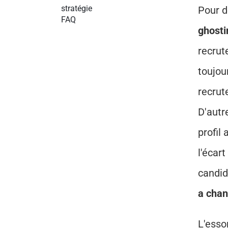
stratégie
FAQ
ghosti
recrut
toujou
recrut
D'autre
profil
l'écart
candid
a cha
L'esso