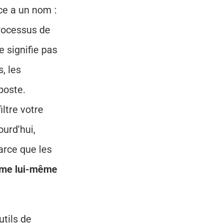
Pour des millions de chercheurs d'emploi, cette expérience a un nom : 
rocessus de 
signifie pas 
 les 
oste. 
ltre votre 
urd'hui, 
arce que les 
ème lui-même 
utils de 