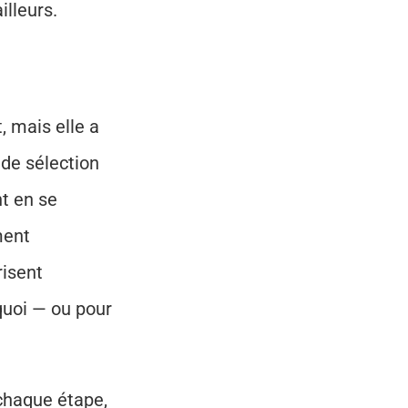
illeurs.
 mais elle a 
 de sélection 
t en se 
ent 
isent 
uoi — ou pour 
chaque étape, 