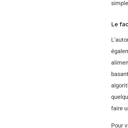
simple
Le fa
L'auto
égalem
alimen
basant
algori
quelqu
faire u
Pour v