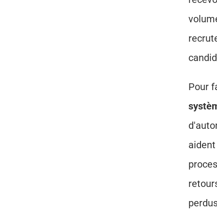
volume
recrut
candid
systèm
d'auto
aident
proces
retour
perdus