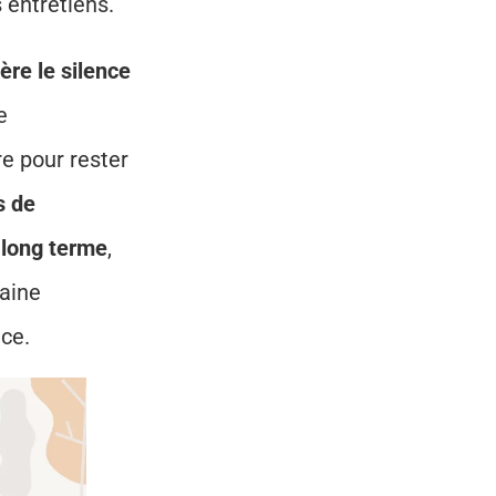
 entretiens.
ère le silence 
 
 pour rester 
 de 
à long terme
, 
aine 
ce.