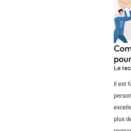
Comp
pour
Le re
Il est
person
excell
plus d
recevo