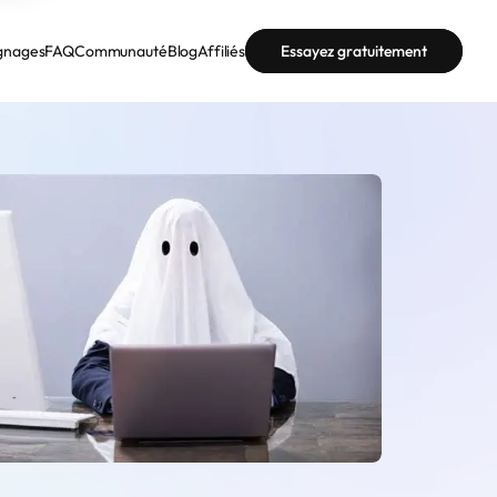
gnages
FAQ
Communauté
Blog
Affiliés
Essayez gratuitement