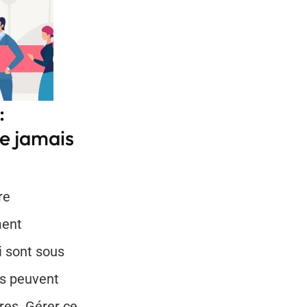
 
ue jamais
e 
ent 
 sont sous 
s peuvent 
res. Gérer ce 