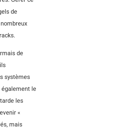
els de 
e nombreux 
racks.
Pour faire face, la plupart des recruteurs dépendent désormais de 
ls 
es systèmes 
t également le 
arde les 
venir « 
és, mais 