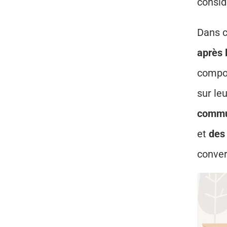
consid
Dans c
après l
compor
sur le
commun
et 
des 
conver