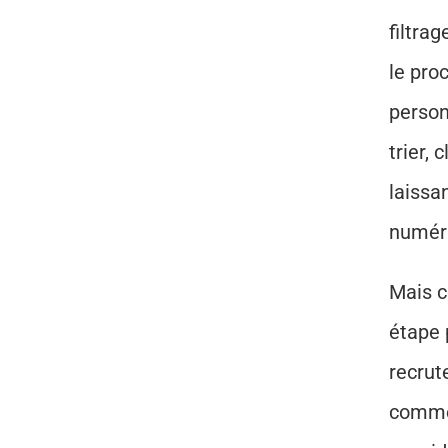
filtra
le pro
person
trier,
laissa
numéri
Mais 
étape 
recrut
commen