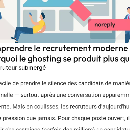
rendre le recrutement moderne :
quoi le ghosting se produit plus q
cruteur submergé
 facile de prendre le silence des candidats de manièr
nelle — surtout après une conversation apparemm
ente. Mais en coulisses, les recruteurs d'aujourd'hui
e pression que jamais. Pour chaque poste ouvert, il
ir 
des centaines
 (parfois des milliers) de candidatu